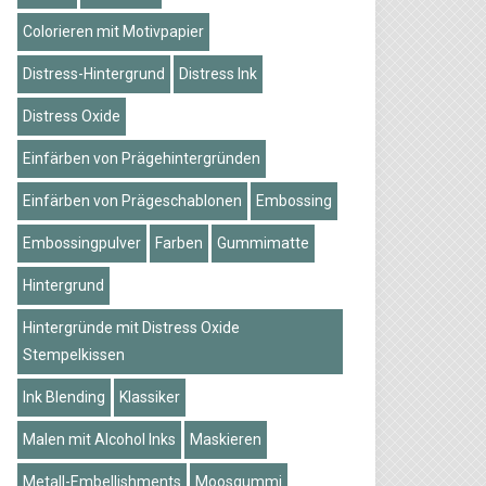
Colorieren mit Motivpapier
Distress-Hintergrund
Distress Ink
Distress Oxide
Einfärben von Prägehintergründen
Einfärben von Prägeschablonen
Embossing
Embossingpulver
Farben
Gummimatte
Hintergrund
Hintergründe mit Distress Oxide
Stempelkissen
Ink Blending
Klassiker
Malen mit Alcohol Inks
Maskieren
Metall-Embellishments
Moosgummi