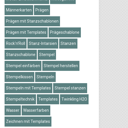
Männerkarten
Prägen
Prägen mit Stanzschablonen
Prägen mit Templates
Prägeschablone
Rock'n'Roll
Stanz-Intarsien
Stanzen
Stanzschablone
Stempel
Stempel einfärben
Stempel herstellen
Stempelkissen
Stempeln
Stempeln mit Templates
Stempel stanzen
Stempeltechnik
Templates
Twinkling H2O
Wasser
Wasserfarben
Zeichnen mit Templates