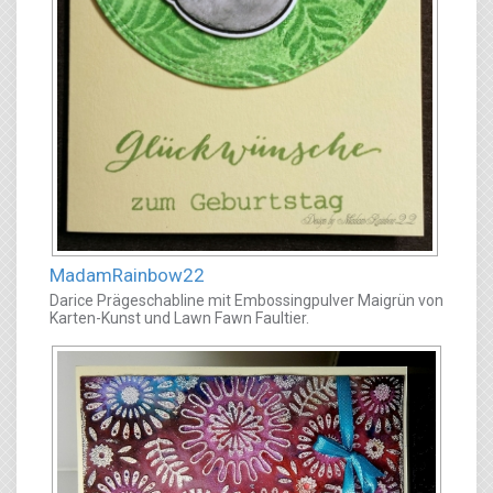
MadamRainbow22
Darice Prägeschabline mit Embossingpulver Maigrün von
Karten-Kunst und Lawn Fawn Faultier.