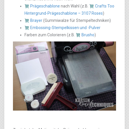
Prägeschablone
nach Wahl (z.B.
Crafts Too
Hintergrund-Prägeschablone – 3107 Roses
)
Brayer
(Gummiwalze für Stempeltechniken)
Embossing-Stempelkissen und -Pulver
Farben zum Colorieren (z.B.
Brusho
)