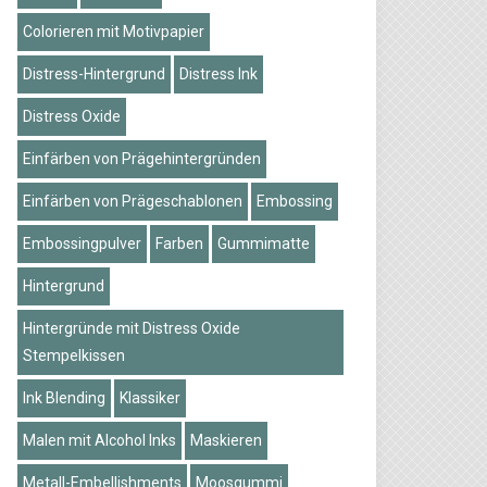
Colorieren mit Motivpapier
Distress-Hintergrund
Distress Ink
Distress Oxide
Einfärben von Prägehintergründen
Einfärben von Prägeschablonen
Embossing
Embossingpulver
Farben
Gummimatte
Hintergrund
Hintergründe mit Distress Oxide
Stempelkissen
Ink Blending
Klassiker
Malen mit Alcohol Inks
Maskieren
Metall-Embellishments
Moosgummi