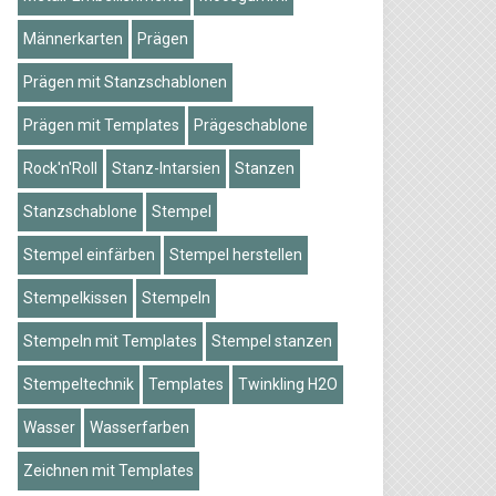
Männerkarten
Prägen
Prägen mit Stanzschablonen
Prägen mit Templates
Prägeschablone
Rock'n'Roll
Stanz-Intarsien
Stanzen
Stanzschablone
Stempel
Stempel einfärben
Stempel herstellen
Stempelkissen
Stempeln
Stempeln mit Templates
Stempel stanzen
Stempeltechnik
Templates
Twinkling H2O
Wasser
Wasserfarben
Zeichnen mit Templates